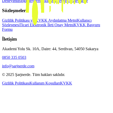
Deneyimi
Blog
Kariyer
Hakkımızda
İletişim
Sözleşmeler
Sözleşmeler
Gizlilik Politikası ve KVKK Aydınlatma Metni
Kullanıcı
Sözleşmesi
Ticari Elektronik İleti Onay Metni
KVKK Başvuru
Formu
İletişim
Akademi Yolu Sk. 10A, Daire: 44, Serdivan, 54050 Sakarya
0850 335 0503
info@sarjnerde.com
© 2025 Şarjnerde. Tüm hakları saklıdır.
Gizlilik Politikası
Kullanım Koşulları
KVKK