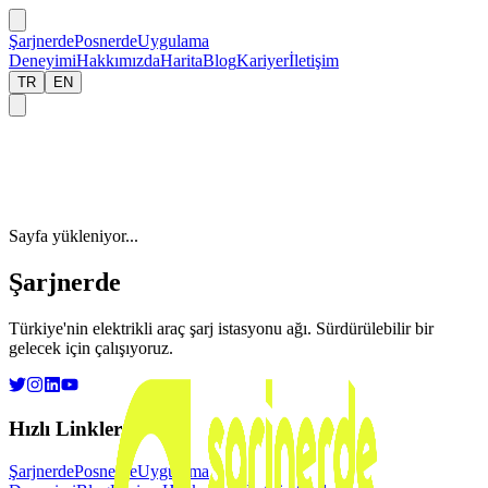
Şarjnerde
Posnerde
Uygulama
Deneyimi
Hakkımızda
Harita
Blog
Kariyer
İletişim
TR
EN
Sayfa yükleniyor...
Şarjnerde
Türkiye'nin elektrikli araç şarj istasyonu ağı. Sürdürülebilir bir
gelecek için çalışıyoruz.
Hızlı Linkler
Şarjnerde
Posnerde
Uygulama