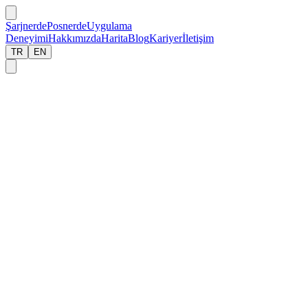
Şarjnerde
Posnerde
Uygulama
Deneyimi
Hakkımızda
Harita
Blog
Kariyer
İletişim
TR
EN