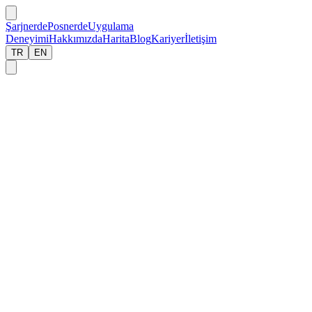
Şarjnerde
Posnerde
Uygulama
Deneyimi
Hakkımızda
Harita
Blog
Kariyer
İletişim
TR
EN