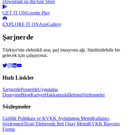
Download on the
App Store
GET IT ON
Google Play
EXPLORE IT ON
AppGallery
Şarjnerde
Türkiye'nin elektrikli araç şarj istasyonu ağı. Sürdürülebilir bir
gelecek için çalışıyoruz.
Hızlı Linkler
Şarjnerde
Posnerde
Uygulama
Deneyimi
Blog
Kariyer
Hakkımızda
İletişim
Sözleşmeler
Sözleşmeler
Gizlilik Politikası ve KVKK Aydınlatma Metni
Kullanıcı
Sözleşmesi
Ticari Elektronik İleti Onay Metni
KVKK Başvuru
Formu